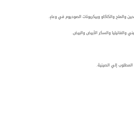
ين والملح والكاكاو وبيكربونات الصوديوم في وعاءٍ.
ني والفانيليا والسكر الأبيض والبيض.
لمطلوب إلي الصينية.