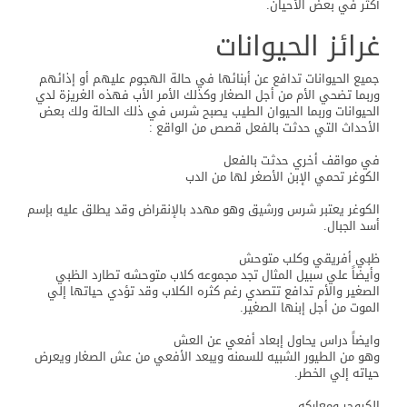
أكثر في بعض الأحيان.
غرائز الحيوانات
جميع الحيوانات تدافع عن أبنائها في حالة الهجوم عليهم أو إذائهم
وربما تضحي الأم من أجل الصغار وكذلك الأمر الأب فهذه الغريزة لدي
الحيوانات وربما الحيوان الطيب يصبح شرس في ذلك الحالة ولك بعض
الأحداث التي حدثت بالفعل قصص من الواقع :
في مواقف أخري حدثت بالفعل
الكوغر تحمي الإبن الأصغر لها من الدب
الكوغر يعتبر شرس ورشيق وهو مهدد بالإنقراض وقد يطلق عليه بإسم
أسد الجبال.
ظبي أفريقي وكلب متوحش
وأيضاً علي سبيل المثال تجد مجموعه كلاب متوحشه تطارد الظبي
الصغير والأم تدافع تتصدي رغم كثره الكلاب وقد تؤدي حياتها إلي
الموت من أجل إبنها الصغير.
وايضاً دراس يحاول إبعاد أفعي عن العش
وهو من الطيور الشبيه للسمنه ويبعد الأفعي من عش الصغار ويعرض
حياته إلي الخطر.
الكروجر ومعاركه