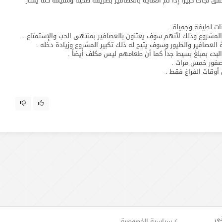
 نجاحاً كبيراً إذا تم العناية بالعصافير بطريقة صحية وسليمة كما يمتاز
نات لطيفة وجميلة .
لمشروع وذلك لأنهم سوف يعتنون بالعصافير بمنتهى الحب والإستمتاع .
لعصافير والطيور وسوف يتيح له ذلك تكبير المشروع وزيادة دخله .
لبدء بمبلغ بسيط جداً كما أن طعامهم ليس مكلف أيضاً .
عصفور خمس مرات .
أوقات الفراغ فقط .
ني
سياسية الخصوصية