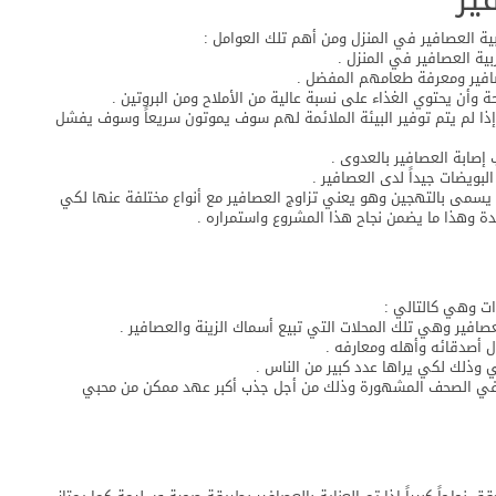
ية العصافير في المنزل ومن أهم تلك العوامل :
بية العصافير في المنزل .
صافير ومعرفة طعامهم المفضل .
وأن يحتوي الغذاء على نسبة عالية من الأملاح ومن البروتين .
ه إذا لم يتم توفير البيئة الملائمة لهم سوف يموتون سريعاً وسوف يفشل
صابة العصافير بالعدوى .
بويضات جيداً لدى العصافير .
ك يسمى بالتهجين وهو يعني تزاوج العصافير مع أنواع مختلفة عنها لكي
يدة وهذا ما يضمن نجاح هذا المشروع واستمراره .
ات وهي كالتالي :
صافير وهي تلك المحلات التي تبيع أسماك الزينة والعصافير .
 أصدقائه وأهله ومعارفه .
ي وذلك لكي يراها عدد كبير من الناس .
ها في الصحف المشهورة وذلك من أجل جذب أكبر عهد ممكن من محبي