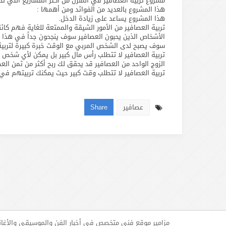
مشروع تربية العصافير في المنزل من أكثر المشاريع التي تحقق
هذا المشروع بالعديد من الفوائد ومن أهمها :
هذا المشروع يساعد على زيادة الدخل.
تربية العصافير من الأمور الشيقة والممتعة للغاية فهم كائ
الأشخاص الذين يحبون العصافير سوف ينجحون جداً في هذا ا
سوف يصبح لدى الشخص المربي مع الوقت خبرة كبيرة لتربية ا
تربية العصافير لا تتطلب رأس مال كبير بل يمكن لأي شخص ا
الزوج الواحد من العصافير قد يحقق لك ربح أكثر من ثمن ال
تربية العصافير لا تتطلب وقت كبير حيث يمكنك تربيتهم في 
عصافير
Share
مزامير موقع فني متخصص في أخبار الفن والموسيقى والأغا