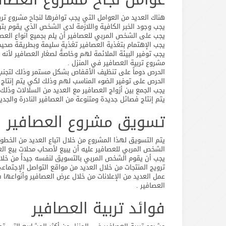
هناك العديد من العوامل التي يجب توافرها لنجاح مشروع ترب
يجب وجود الخبر الكافية واللازمة لدى الشخص الذي يقوم بتر
يجب على الشخص المربي للعصافير أن يلم بجميع انواع الع
يجب الإهتمام بتغذية العصافير تغذية سليمة وبطريقة صحيحة 
يجب توفير البيئة الملائمة لهم وخاصةً لصغار العصافير لأن
مشروع تربية العصافير في المنزل .
الحرص دوماً على تنظيف الأقفاص بشكل مستمر وذلك لتجنب إ
الحرص على توفير الضوء المناسب لهم وذلك لكي يتم إنتاج ال
يجب الجمع بين أزواج العصافير مع العديد من السلالات وذل
يتم إنتاج فصائل جديدة ومتنوعة من العصافير النادرة والجد
تسويق مشروع العصافير
يتم التسويق لهذا المشروع من خلال اتباع العديد من الخطو
الشخص المربي للعصافير عليه أن يبيع لأصحاب محلات بيع الع
يجب أن يقوم الشخص المربي بالتسويق لنفسه جيداً من خلال
ترويج المنتجات من خلال العديد من مواقع التواصل الإجتماع
عمل العديد من الإعلانات من خلال عرض العصافير وأنواع
العصافير .
فوائد تربية العصافير