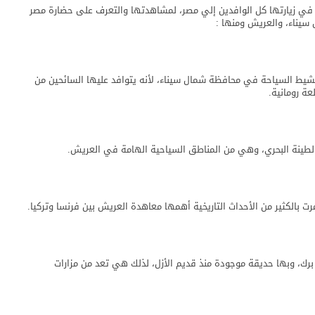
 في زيارتها كل الوافدين إلي مصر، لمشاهدتها والتعرف على حضارة مصر
سيناء، والعريش ومنها :
نشيط السياحة في محافظة شمال سيناء، لأنه يتوافد عليها السائحين من
ة رومانية.
ء الطينة البحري، وهي من المناطق السياحية الهامة في العريش.
 بالكثير من الأحداث التاريخية أهمها معاهدة العريش بين فرنسا وتركيا.
ي من أشهر مناطق السياحة في العريش، بها 5 أبراج و3 برك، وبها حديقة موجودة منذ قديم الأزل، لذلك هي تعد من مزارات