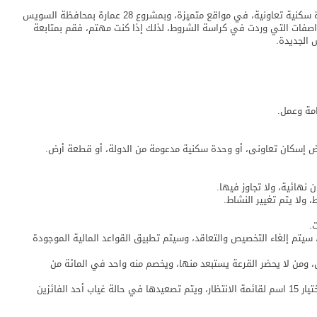
قامت وزارة الإسكان بالإعلان عن فتح باب حجز عدد 374 وحدة سكنية تعاونية، في مواقع متميزة، وبمشروع 28 عمارة بمحافظة السويس
اصفات التي وردت في كراسة الشروط، لذلك إذا كنت مهتم، فقم بمتابعة
الجديدة.
امة وعمل.
 إسكان تعاونى، أو وحدة سكنية مدعومة من الدولة، أو قطعة أرض.
نهائية، ولا تجاوز فيها.
ولا يتم تغيير النشاط.
.
سيتم إلغاء التخصيص والتعاقد، وسيتم تطبيق القواعد المالية الموجودة
ومن لا يحضر القرعة يستبعد منها، ويخصم منه واحد في المائة من
بعد ما تنتهي من القرعة الأساسية يتم إجراء قرعة أخرى لاختيار 15 اسم لقائمة الانتظار، ويتم تصعيدها في حالة غياب أحد الفائزين