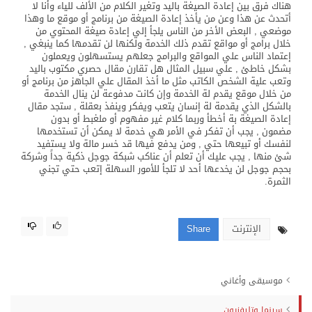
هناك فرق بين إعادة الصيغة باليد وتغير الكلام من الألف للياء وأنا لا
أتحدث عن هذا وعن من يأخذ إعادة الصيغة من برنامج أو موقع ما وهذا
موضعي , البعض الأخر من الناس يلجأ إلي إعادة صيغة المحتوي من
خلال برامج أو مواقع تقدم ذلك الخدمة ولكنها لن تقدمها كما ينبغي ,
إعتماد الناس علي المواقع والبرامج جعلهم يستسهلون ويعملون
بشكل خاطئ , علي سبيل المثال هل تقارن مقال حصري مكتوب باليد
وتعب علية الشخص الكاتب مثل ما أخذ المقال علي الجاهز من برنامج أو
من خلال موقع يقدم لة الخدمة وإن كانت مدفوعة لن ينال الخدمة
بالشكل الذي يقدمة لة إنسان يتعب ويفكر وينفذ بعقلة , ستجد مقال
إعادة الصيغة بة أخطأ وربما كلام غير مفهوم أو ملغبط أو بدون
مضمون , يجب أن تفكر في الأمر هي خدمة لا يمكن أن تستخدمها
لنفسك أو تبيعها حتي , ومن يدفع فيها قد خسر مالة ولا يستفيد
شئ منها , يجب عليك أن تعلم أن عناكب شبكة جوجل ذكية جداً وشركة
بحجم جوجل لن يخدعها أحد لا تلجأ للأمور السهلة إتعب حتي تجني
الثمرة.
الإنترنت
Share
موسيقى وأغاني
سينما وتليفزيون