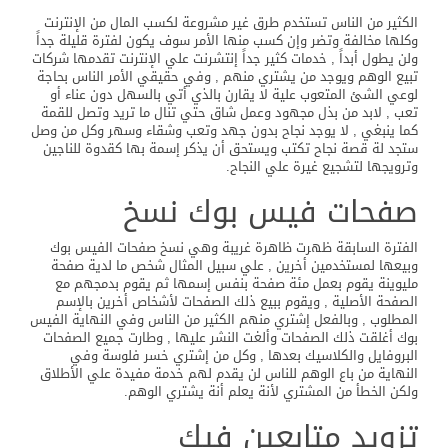
الكثير من الناس تستخدم طرق غير مشروعة لكسب المال من الإنترنت
وكلها مخالفة وتضر وإن كسب منها الأمر سوف يكون لفترة قليلة جداً
ولن يطول أبداً , خدمات كثير جداً إنتشرنت علي الإنترنت تقدمها شركات
تبيع الوهم ويوجد من يشتري منهم , وفي حقيقي الأمر الناس بحاجة
لوعي الشئ المتعوب علية لا يقارن بالذي أتي بالسهل دون عناء أو
تعب , لابد من بذل مجهود وعمل شاق حتي تنال ما تريد وتصل للقمة
كما ينبغي , لا يوجد نجاح بدون جهد وتعب وشقاء وسهر وكل من وصل
ستجد لة قصة نجاح تكتب ويستحق أن يذكر إسمة بها كقدوة للناجين
وترويجها لتشجيع غيرة علي النجاح.
صفحات فيس بوك نسخ
الفترة السابقة ظهرت ظاهرة غريبة وهي نسخ صفحات الفيس بوك
وبيعها لمستخدمين أخرين , علي سبيل المثال شخص ما لدية صفحة
مليوينة يقوم بعمل مئة صفحة بنفس إسمها ثم يقوم بدمجهم مع
الصفحة الأصلية , ويقوم ببيع ذلك الصفحات لأشخاص أخرين بالإسم
المطلوب , وبالفعل إشتري منهم الكثير من الناس وفي النهاية الفيس
بوك أغلقت ذلك الصفحات وألغت النشر عليها , وطارت جميع الصفحات
البروفايل والكلاسيك بعدها , وكل من إشتري خسر فلوسة وفي
النهاية من باع الوهم للناس لن يقدم لهم خدمة مفيدة علي الأطلاق
ولكن الخطأ من المشتري لأنة يعلم أنة يشتري الوهم.
تزويد متابعين فيك