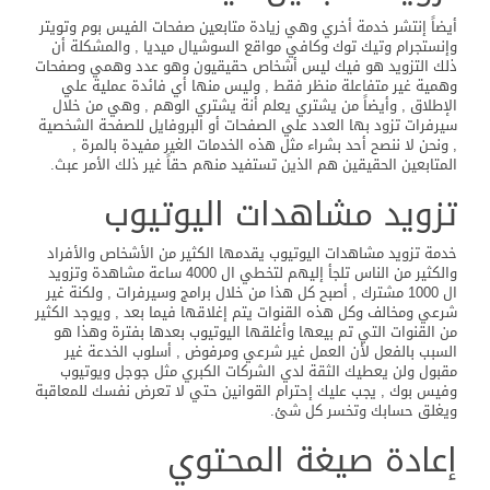
أيضاً إنتشر خدمة أخري وهي زيادة متابعين صفحات الفيس بوم وتويتر
وإنستجرام وتيك توك وكافي مواقع السوشيال ميديا , والمشكلة أن
ذلك التزويد هو فيك ليس أشخاص حقيقيون وهو عدد وهمي وصفحات
وهمية غير متفاعلة منظر فقط , وليس منها أي فائدة عملية علي
الإطلاق , وأيضاً من يشتري يعلم أنة يشتري الوهم , وهي من خلال
سيرفرات تزود بها العدد علي الصفحات أو البروفايل للصفحة الشخصية
, ونحن لا ننصح أحد بشراء مثل هذه الخدمات الغير مفيدة بالمرة ,
المتابعين الحقيقين هم الذين تستفيد منهم حقاً غير ذلك الأمر عبث.
تزويد مشاهدات اليوتيوب
خدمة تزويد مشاهدات اليوتيوب يقدمها الكثير من الأشخاص والأفراد
والكثير من الناس تلجأ إليهم لتخطي ال 4000 ساعة مشاهدة وتزويد
ال 1000 مشترك , أصبح كل هذا من خلال برامج وسيرفرات , ولكنة غير
شرعي ومخالف وكل هذه القنوات يتم إغلاقها فيما بعد , ويوجد الكثير
من القنوات التي تم بيعها وأغلقها اليوتيوب بعدها بفترة وهذا هو
السبب بالفعل لأن العمل غير شرعي ومرفوض , أسلوب الخدعة غير
مقبول ولن يعطيك الثقة لدي الشركات الكبري مثل جوجل ويوتيوب
وفيس بوك , يجب عليك إحترام القوانين حتي لا تعرض نفسك للمعاقبة
ويغلق حسابك وتخسر كل شئ.
إعادة صيغة المحتوي