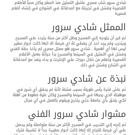
شادي سرور شاب مصري عاشق التمثيل منذ الصغر وكان محبآ للأفلام
القصيرة وفشل في تجربتة مع أصدقائة في الشوارع في إنشاء أفلام
قصيرة
الممثل شادي سرور
ثم قرر أن يتوجه إلي المسرح وظل أكثر من سنة يتردد علي المسرح
ويتدرب ولم يجد احد ان يعطي لة اي فرصة الا انها كانت ادوار صغير
ليس لها أي أهمية , شادي سرور هو ممثل مصري لم يأخذ حقة الفني
وفشل في التمثيل في السينما والمسرح بدأ حياتة بعمل الأفلام
القصيرة وتعلم من خلال دورات علي الإنترنت و بداء ينفذ مع أصدقائة
في الشارع وفشل في ذلك
نبذة عن شادي سرور
ثم عاش فترة يأس طويلة بسبب فشلة لأنة لم يحقق أي شئ في
موهبتة الذي يحبها في السينما والمسرح وكان علية ضغوط من أهلة
لكي يلحق بأي جامعة حتي يتخرج ويقوم بالعمل في أي مجال
مشوار شادي سرور الفني
ثم إتجه إلي التدريب في المسرح لأكثر من سنة متواصلة ولم يحصل
علي أي فرصة للنجاح إلا إنها كانت أدوار صغيرة جدآ لا تناسبة فترك