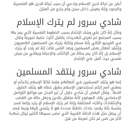
أعلن عن تركة لدين الإسلام وإدعي أن سبب تركة للدين هو العنصرية
والجحود وإنة يعيش داخل سجن ولم يخرج من المنزل
شادي سرور لم يترك الإسلام
وقال إنة كان علي وشك الإنتحار بسبب الضغوط النفسية التي يمر بها
بسبب المجتمع ثم تعرض لتهديدات بالقتل أثارت غضبة تخويفآ وقال
في الفيديو التالي بأنة مسلم ولكنة يتبراء من المسلمون الهمجيون
وإنتقد أفعال بعض المسلمين وبعد الناس قالت إنة لم يلحد أو يترك
الإسلام بل إنة كان يمر بحالة من الإكتئاب والإحباط ويعاني من مرض
نفسي حيث أقبل علي الإنتحار
شادي سرور ينتقد المسلمين
إنما هو ينتقد المسلمين في أفعالهم فقط قائلآ الإسلام بتاعكم أو
بمعني أصح إنكم تستخدمون الإسلام بطرق خطاء هو ينتقد الطرق
الخطأ , وقال البعض أن شادي حاول أن ثير الجدل عبر مواقع التواصل
الإجتماعي بتلك الموضوع لأنة متعلق بالدين وجعل حالة من الغضب
والإنتقادات والأراء المختلفة وإنة لم يترك الإسلام أو يترد وإنما فسر
بنفسة بأنة يقصد عادات خاطئة محددة هو لا ينتمي إليها وربما قصد
أن يجعل مثل هذه الحالة الغريبة التي غضب بسببها الكثير لينال شهرة
أكثر من ناس لم تكن تعرفة من قبل