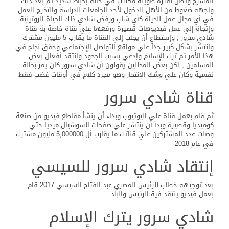
المسرح وتظل لفترة طويلة مكتئب في حالة إحباط شديد ثم بعد ذلك
واجهه ضغوط من الأهل للدخول لأحد الجامعات للدراسة والتخرج للعمل
في أي مجال عمل للحياة كأي شاب ورفض شادي ذلك الحياة الروتينية
وإتجاة إلي عمل فيديوهات قصيرة ورفعها علي قناة خاصة بة قناة
شادي سرور , وإستطاع أن يجلب إلي القناة ما يقارب 5 مليون مشترك
وإنتشر بشكل كبير جدآ علي مواقع التواصل الإجتماعي وحقق نجاح في
هذا الأمر ثم ترك الإسلام وإدعي بسبب الجحود وإنتقد أفعال بعض
المسلمين , لكن بعض المحللين يقولون أن شادي سرور كان يمر بحالة
نفسية وكان علي وشك الإنتحار وهو مجرد كلام في أوقات غضب فقط
قناة شادي سرور
ثم قام بعمل قناة علي اليوتيوب وبداء أن ينشأ مقاطع فيديو من صنعة
كوميديا وقصيرة وبدأ أن ينتشر علي صفحات السوشيال ميديا حتي
وصلت عدد المشتركين علي قناتك ما يقارب أل 5,000000 مليون مشترك
في عام 2018
إنتقاد شادي سرور للسيسي
بعد توجيهه خطاب للرئيس المصري عبد الفتاح السيسي 2017 قام
بعمل فيديو ينتقد فية الرئيس والبلد
شادي سرور يترك الإسلام