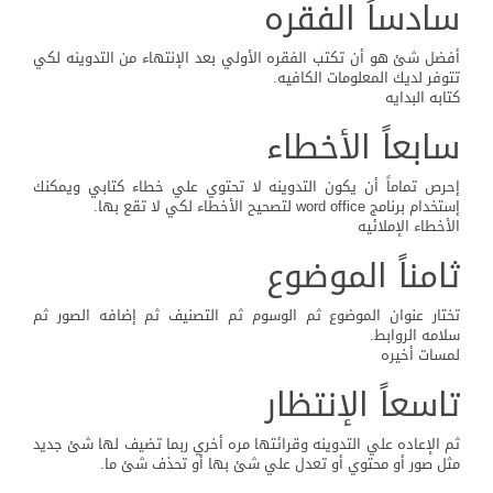
سادساً الفقره
أفضل شئ هو أن تكتب الفقره الأولي بعد الإنتهاء من التدوينه لكي
تتوفر لديك المعلومات الكافيه.
كتابه البدايه
سابعاً الأخطاء
إحرص تماماً أن يكون التدوينه لا تحتوي علي خطاء كتابي ويمكنك
إستخدام برنامج word office لتصحيح الأخطاء لكي لا تقع بها.
الأخطاء الإملائيه
ثامناً الموضوع
تختار عنوان الموضوع ثم الوسوم ثم التصنيف ثم إضافه الصور ثم
سلامه الروابط.
لمسات أخيره
تاسعاً الإنتظار
ثم الإعاده علي التدوينه وقرائتها مره أخري ربما تضيف لها شئ جديد
مثل صور أو محتوي أو تعدل علي شئ بها أو تحذف شئ ما.