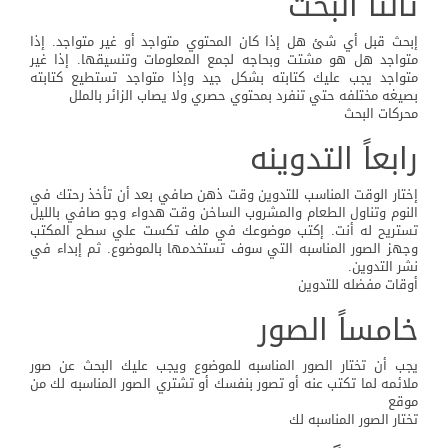
ثالثاً البحث
إبحث قبل أي شئ هل إذا كان المحتوي متواجد أو غير متواجد. إذا
متواجد هل هو مشتت وبحاجه لجمع المعلومات وتنسيقها. إذا غير
متواجد يجب عليك كتابته بشكل جيد وإذا متواجد تستطيع كتابته
بصيغه مختلفه حتي تنفرد بمحتوي حصري ولا يصاب الزائر بالملل
محركات البحث
رابعاً التدوينه
إختار الوقت المناسب للتدوين وقت ذهن صافي بعد أن تأخذ رحتك في
النوم وتناول الطعام والمشروب الساخن وقت هدواء وجو صافي بالليل
تستريح له أنت. إكتب موضوعك في ملف تكست علي سطح المكتب
وجهز الصور المناسبه التي سوف تستخدمها بالموضوع. ثم إبداء في
نشر التدوين.
أوقات مفضله للتدوين
خامساً الصور
يجب أن تختار الصور المناسبه للموضوع ويجب عليك البحث عن صور
ملائمه لما تكتب عنه أو تصور بنفسك أو تشتري الصور المناسبه لك من
موقع
تختار الصور المناسبه لك