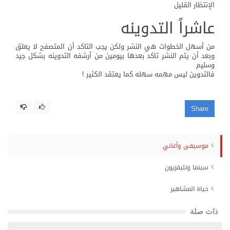
الإنتظار القليل
عاشراً التدوينه
من أسهل الخطوات هي النشر ولكن يجب التاكد أن المتصفح لا يعلق
وبعد أن يتم النشر تاكد بعدها بيومين من أرشفه التدوينه بشكل جيد
وسليم
فالتدوين ليس مهمه سهله كما يعتقد الكثير !
Share
موسيقى وأغاني
سينما وتليفزيون
حياة المشاهير
ذات صلة