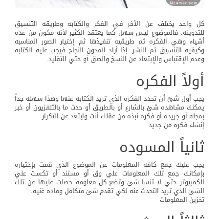
كل واحد يختلف عن الأخر في الفكر والكتابه وطريقه التنسيق
للتدوينه. فالموضوع ليس سهل كما يعتقد الكثير لأنه مكون من عده
أشياء وهي الفكره ثم طريقيه تنفيذها ثم إختيار الصور المناسبه
وكيفيه التنسيق ثم النشر. إذا أراد المدون النجاح فيجب عليه الكتابه
وعدم الإقتباس والإبتعاد عن النسخ والصق أو حتي التقليد.
أولاً الفكره
يجب أول شئ أن تحدد الفكره الذي تريد الكتابه عنها وهذا سهله جداً
يمكنك مشاهده شئ بالشارع أو بالطريق أو حدث ما بالتلفزيون أو خبر
بمجله أو جريده أو فكره نبذه من عقلك أنت وإبتعد عن التكرار.
إنشاء فكره من جديد
ثانياً المسوده
يجب عليك جمع كافه المعلومات عن الموضوع الذي قمت بإختياره
بإمكانك جمع تلك المعلومات علي وق أو مستند أو تكست علي
الكمبيوتر حتي لا تنسا شئ وتضع كل معلومه حصلت عليها عن تلك
الشئ الذي تريد التحدث عنه لكي تقدم شئ متكامل وماده غنيه.
تخزين المعلومات