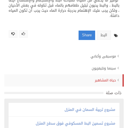
توفير ما يكفي من المياه لسباحة البط والإستجمام والإستمتاع أيضاً
بالبط ، والبط يحبون تبليل طعامهم بالماء قبل تناوله في بعض الأحيان
، ولكن يجب عليك الإهتمام بدرجة حرارة الماء حيث يجب أن تكون المياه
دافئة.
البط
Share
موسيقى وأغاني
سينما وتليفزيون
حياة المشاهير
ذات صلة
مشروع تربية السمان في المنزل
مشروع تسمين البط المسكوفي فوق سطح المنزل