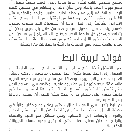
وينصح بتقديم العلف ليكون جافا تماما وفي الوقت نفسة يفضل أن
تغمر حبوب القمح بالماء ومن شأن ذلك أن يساهم في تحسين هضم
البط , وبالإضافة إلى عمل خطة لطرد الطيور الجارحة والمؤذية مثل
الغربان والصقور الأخرى ، ومنعها من الإقتراب من البط ، ومنع انتقال
الأمراض الشائعة إلى البط . وبما أن مجموعات البط تتصرف وتتحرك
كجسم واحد ، فإن الدخول لمرة واحدة من خلال باب ضيق يمكن أن
يتدافع ويسحق كل منهما الآخر. ويحتاج بناء السياج إلى مسكن آمن
للبط ، وخاصة في الليل ، لحمايتهم من هجمات الحيوانات المفترسة ،
ويلزم تهوية جيدة لمنع الرطوبة والرائحة والفطريات من الإنتشار.
فوائد تربية البط
ومن الأفضل أيضا وضع سياج من الأعلى لمنع الطيور الجارحة من
الوصول إلى البط، عندما تكون البط الصغيرة موجودة ، وذهه وسائل
العناية خاصة بيهم . ويجب وضعها في مكان تكون فيه درجة الحرارة
مناسبة 32 درجة مئوية إلى 35 درجة مئوية ، وخاصة في الأسبوع الأول
، ثم تخفض قليلاً في الأسابيع التالية. يتم العناية ببيض البط في
حاضنة تحتوي على مصباح حراري بحيث يمكن للبيض أن يفقس ، وغالباً
ينمو البط بسرعة.
دع البط يتحرك في الهواء الطلق ، حتى يمكن وضع مكان جانباً في
حديقة المنزل ، حيث البط يمكن أن تلتقط بعض الحشرات مثل الديدان
والنوء ، بالإضافة إلى الأعشاب. وتحل مشاكل نمو العرج والعظام
والجناح إذا كان مصاب بها ، حتي لا يكون وجبة سهلة للحيوانات
المفترسة.