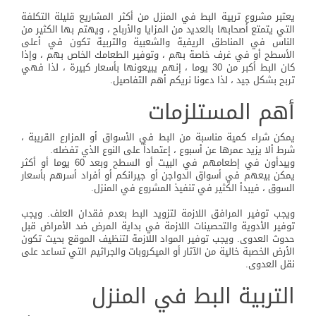
يعتبر مشروع تربية البط في المنزل من أكثر المشاريع قليلة التكلفة
التي يتمتع أصحابها بالعديد من المزايا والأرباح ، ويهتم بها الكثير من
الناس في المناطق الريفية والشعبية والتربية تكون في أعلى
الأسطح أو في غرف خاصة بهم ، وتوفير الطعامك الخاص بهم ، وإذا
كان البط أكبر من 30 يوما ، إنهم يبيعونها بأسعار كبيرة ، لذا فهي
تربح بشكل جيد ، لذا دعونا نريكم أهم التفاصيل.
أهم المستلزمات
يمكن شراء كمية مناسبة من البط في الأسواق أو المزارع القريبة ،
شرط ألا يزيد عمرها عن أسبوع ، إعتماداً على النوع الذي تفضله.
ويبدأون في إطعامهم في البيت أو السطح وبعد 60 يوما أو أكثر
يمكن بيعهم في أسواق الدواجن أو جيرانكم أو أفراد أسرهم بأسعار
السوق ، فيبدأ الكثير في تنفيذ المشروع في المنزل.
ويجب توفير المرافق اللازمة لتزويد البط بعدم فقدان العلف. ويجب
توفير الأدوية والتحصينات اللازمة في بداية المرض ضد الأمراض قبل
حدوث العدوى. ويجب توفير المواد اللازمة لتنظيف الموقع بحيث تكون
الأرض الخصبة خالية من الآثار أو الميكروبات والجراثيم التي تساعد على
نقل العدوى.
التربية البط في المنزل