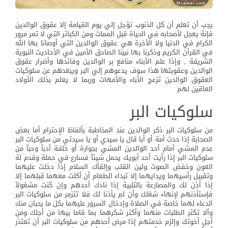
يجب أن تعلم أن كل الذنوب تؤجل إلي يوم القيامة إلا عقوق الوالدين
فإنة يعجل لأصحابه في الحياة قبل الممات ومن الكبائر التي لا تمر مرور
الكرام في الدنيا ولا الأخرة هي عقوق الوالدين التي أوصانا بها الله
في القرأن الكريم وذكرنا بها نبينا الصادق الأمين في الأحاديث النبوية
الشريفة , وإذا علم الأبناء منافع بر الوالدين وفائدها وأضرار عقوق
الوالدين وعقوبتها هذا سوف يدعوهم إلي البر ويبعدهم عن سلوكيات
العقوق الوالدين تزعج الأباء والأمهات وربما لا يعلم بذلك الأولاد
العاقين لهم
سلوكيات البر
من سلوكيات البر ذكر الوالدين عند المخاطبة بألفاظ الإحترام أما بعض
الصحابة إذا حدث أمة أو أبا قال يا سيدي أو يا سيدتي من سلوكيات البر
عدم المشي أمام أحد الوالدين المشي بجوارة أو خلفة أدبآ وحبآ من
سلوكيات البر إذا رأيت أحد أبويك يحمل شيئآ فسارع في حملة وقدم لة
العون وخفض الصوت ولين القلب وإلقأك السلام إذا دخلت عليهما
وتقبيل رأسيهما ويدايهما إلا تبداء الطعام أن أكلت معهما قبلهما إلا
إذا أذن لك والمصارعة بالتلبية إذا نادك أحدهم وإن كنت مشغولآ
فإستأذنهم لإنهاء شغلك وأن لم يأذنا لك فلا تتزمر من سلوكيات البر
الدعاء لهما خاصة في الصلاة وإدخال السرور عليهما بكل ما يحبان منك
وألا تكثر الطلبات منهما وأكثر شكرهما بما قاما بيها من أجلك ومن
أجل أخوتك وإلزم خدمتهم إذا مرض أحدهم من سلوكيات البر أن تعتذر