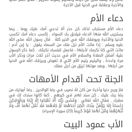
والأخرة وعقابة في الدنيا قبل الأخرة
دعاء الأم
دعاء الأم مستجاب لذلك كن حذر ألا تدعي أمك عليك يوما , ربما
يستجيب الله منها الدعاء فيلحق بك السواء , إكسب دعاء أمك تكسب
الدنيا والأخرة ويوفقك الله في الخير كلة . قال رسول الله صلى الله
عليه وسلم : إذا ماتت الأم نزل ملك من السماء يقول : يا إبن آدم ؛
ماتت التي كنا نكرمك لأجلها ، فاعمل لنفسك نكرمْك . كما ذكر الرسول
علية أفضل الصلاة والسلام الأم في حديث أخر ثلاث مرات وذكر الأب
مرة واحدة , واليتيم يتيم الأم التي لا تعوض ويرزقك الله في الدنيا
من أجلها , وبعد موتها ترزق من أجل عملك
الجنة تحت أقدام الأمهات
فاز وربح دنيا وأخرة من كان لة نصيب في رضا الوالدين , رضا أبوايك من
رضا ربك عليك , كن سند لهم في كبرهم , كما كانوا سندك لك في
صغرك , فقال الله تعالى : وَقَضَى رَبُّكَ أَلَّا تَعْبُدُوا إِلَّا إِيَّاهُ وَبِالْوَالِدَيْنِ
إِحْسَاناً إِمَّا يَبْلُغَنَّ عِنْدَكَ الْكِبَرَ أَحَدُهُمَا أَوْ كِلَاهُمَا فَلَا تَقُلْ لَهُمَا أُفٍّ وَلَا
تَنْهَرْهُمَا وَقُلْ لَهُمَا قَوْلاً كَرِيماً (23) سورة الإسراء)
الأب عمود البيت