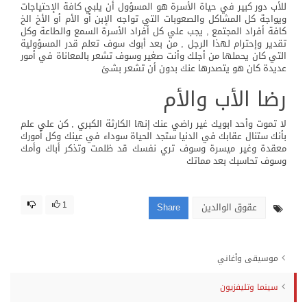
للأب دور كبير في حياة الأسرة هو المسؤول أن يلبي كافة الإحتياجات
ويواجة كل المشاكل والصعوبات التي تواجه الإبن أو الأم أو الأخ الخ
كافة أفراد المجتمع , يجب علي كل أفراد الأسرة السمع والطاعة وكل
تقدير وإحترام لهذا الرجل , من بعد أبوك سوف تعلم قدر المسؤولية
التي كان يحملها من أجلك وأنت صغير وسوف تشعر بالمعاناة في أمور
عديدة كان هو يتصدرها عنك بدون أن تشعر بشئ
رضا الأب والأم
لا تموت وأحد ابويك غير راضي عنك إنها الكارثة الكبري , كن علي علم
بأنك ستنال عقابك في الدنيا ستجد الحياة سوداء في عينك وكل أمورك
معقدة وغير ميسرة وسوف تري نفسك قد ظلمت وتذكر أباك وأمك
وسوف تحاسبك بعد مماتك
عقوق الوالدين
Share
1
موسيقى وأغاني
سينما وتليفزيون