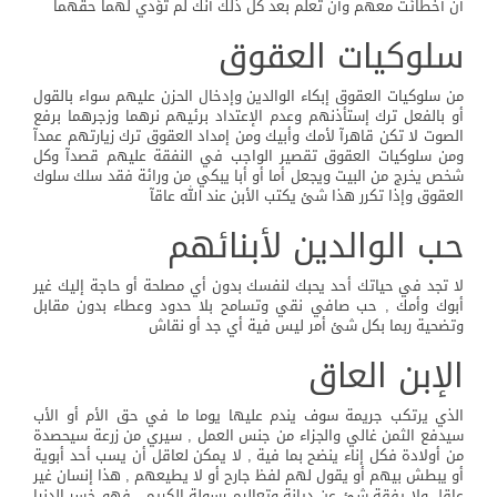
أن أخطائت معهم وأن تعلم بعد كل ذلك أنك لم تؤدي لهما حقهما
سلوكيات العقوق
من سلوكيات العقوق إبكاء الوالدين وإدخال الحزن عليهم سواء بالقول
أو بالفعل ترك إستأذنهم وعدم الإعتداد برئيهم نرهما وزجرهما برفع
الصوت لا تكن قاهرآ لأمك وأبيك ومن إمداد العقوق ترك زيارتهم عمدآ
ومن سلوكيات العقوق تقصير الواجب في النفقة عليهم قصدآ وكل
شخص يخرج من البيت ويجعل أما أو أبا يبكي من ورائة فقد سلك سلوك
العقوق وإذا تكرر هذا شئ يكتب الأبن عند الله عاقآ
حب الوالدين لأبنائهم
لا تجد في حياتك أحد يحبك لنفسك بدون أي مصلحة أو حاجة إليك غير
أبوك وأمك , حب صافي نقي وتسامح بلا حدود وعطاء بدون مقابل
وتضحية ربما بكل شئ أمر ليس فية أي جد أو نقاش
الإبن العاق
الذي يرتكب جريمة سوف يندم عليها يوما ما في حق الأم أو الأب
سيدفع الثمن غالي والجزاء من جنس العمل , سيري من زرعة سيحصدة
من أولادة فكل إناء ينضح بما فية , لا يمكن لعاقل أن يسب أحد أبوية
أو يبطش بيهم أو يقول لهم لفظ جارح أو لا يطيعهم , هذا إنسان غير
عاقل ولا يفقة شئ عن ديانة وتعاليم رسولة الكريم , فهو خسر الدنيا