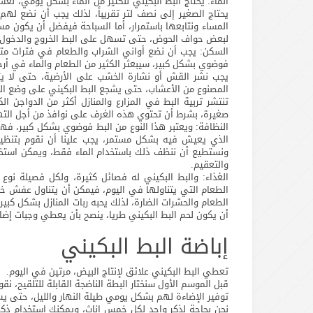
الماء: يحتاج البط البكيني للكثير من الماء بشكل يومي، لغس
يحتاج الصغير إلى نصف لتر تقريباً، لذلك يجب أن نضع له
لبعض حواف الحوض، حتى تسهل على البط الخروج والدخول.
السكن: يجب أن نضع أواني الشراب والطعام في فترات متب
فوضوي بشكل كبير، سيبعثر الكثير من الطعام والماء في أرج
يجب نشر القش أو نشارة الخشب على الأرضية، حتى لا يتع
المصنوع من الأعشاب، حتى يشجع البط البكيني على وضع ال
تنتشر تربية البط في المزارع والمنازل أكثر من الدواجن 
صغيرة، بشرط أن تحتوي هذه الغرف على نوافذ من أجل الته
النظافة: ويعتبر هذا النوع من البط فوضوي بشكل كبير، فهو
الذي يعيش فيه بشكل مستمر، يجب علينا أن نقوم بتنظيف ا
ونستطيع أن ننظف ذلك باستخدام الماء فقط، ويمكن استخدام
والتعقيم.
الغذاء: والبط البكيني له فصائل كثيرة، ولكل فصيلة نو
الطعام التي يتناولها في اليوم، فيمكن أن يتناول عفش خ
الطعام والحشرات الضارة، لذلك يحبه ربات المنازل بشكل كبير
أن يكون لحم البط البكيني طريا، ينصح بأن يعطي وجبات إضا
إباضة البط البكيني
تعطي البط البكيني علائق لإنتاج البيض، مرتين في اليوم.
قبل الموسم الأول سنختار البطة الناضجة القابلة للتلقيح، نقو
توفير الإضاءة لهم بشكل يومي طيلة النهار والليل، حتى يس
نحن بحاجة لذكر واحد لكل خمس إناث، ويمكنك استخدام ذكر