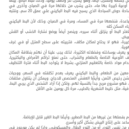
ل جسمه وللشرب أيضاً، وهو يشرب لتر ونصف يومياً، وذلك للبط البالغ، بينما
م أوعية كبيرة بها ماء، حتى يشرب من خلالها مرة في الصباح، وأخرى في
المساء ونتابعها باستمرار، أما السباحة فيفضل أن يكون مساحة حوض السباحة الذي يسبح فيه البط البكيني علي عمق 20 سم، وننتبه
اعدة، فنضعها مرة في المساء، ومرة في الصباح، وذلك لأن البط البكيني
اء السكن كله
ثر البط أو ينزلق أثناء سيره، وينصح أيضاً بوضع نشارة الخشب أو القش
بيض.
الكبيرة، فهو لا يحتاج لمكان مكلف، فتربيته على سطح المنزل أو في غرف
وية.
 يعرف بوساخته وفضلاته الكثيرة، لذلك يجب علينا أن نهتم بنظافة المكان
لأوعية الخاصة بالطعام والشراب، حتى نمنع تراكم الأمراض والبكتيريا،
 مواد خاصة بالتعقيم المنزلي، بشرط لا يتواجد البط أثناء فترة التنظيف
ع معين من الطعام، والبط البكيني يعرف بعدم تكلفته في السعر، ووجبات
شن رخيص الثمن، وأيضًا العفش المخصص للدجاج، ويمكن أن يتناول مخلفات
، فهو مشروع مربح جداً بالنسبة لهم، ولكن إذا أراد الشخص الذي يربي البط،
فية، مثل خليط الشعرية بالحليب، مرة كل يومين على الأقل
م بفصلها عن غيرها من البط الصغير، وأيضًا البط الغير قابل للإباضة.
اعد على إنتاج البيض بشكل أكبر وأسرع.
 من نفس النوع، أو من النوع البغال والمسكوفي، وإذا لم يكن موجود في