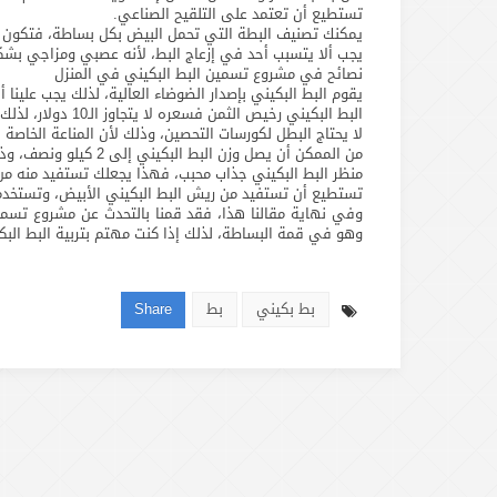
تستطيع أن تعتمد على التلقيح الصناعي.
يمكنك تصنيف البطة التي تحمل البيض بكل بساطة، فتكون ب
يجب ألا يتسبب أحد في إزعاج البط، لأنه عصبي ومزاجي بشكل
نصائح في مشروع تسمين البط البكيني في المنزل
يقوم البط البكيني بإصدار الضوضاء العالية، لذلك يجب علينا
البط البكيني رخيص الثمن فسعره لا يتجاوز الـ10 دولار، لذلك يجب أن ننتبه من التعرض للغش من البائع أو التاجر.
لا يحتاج البطل لكورسات التحصين، وذلك لأن المناعة الخاصة ب
من الممكن أن يصل وزن البط البكيني إلى 2 كيلو ونصف، وذلك في شهرين مع إعطاء علائق التسمين.
منظر البط البكيني جذاب محبب، فهذا يجعلك تستفيد منه من خ
تستطيع أن تستفيد من ريش البط البكيني الأبيض، وتستخدمه
وفي نهاية مقالنا هذا، فقد قمنا بالتحدث عن مشروع تسمين 
وهو في قمة البساطة، لذلك إذا كنت مهتم بتربية البط الب
بط بكيني
بط
Share