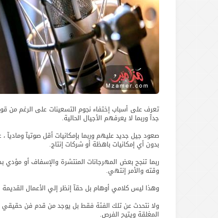
تعرف على أسباب إختفاء نجوم التسعينات على الرغم من قوة 
جدآ وربما لا يعرفهم الأجيال الحالية.
صعود جيل جديد عليهم وربما بإمكانيات أقل صوتيآ وماديآ ،
بدون أي إمكانيات باهظة أو شركات إنتاج.
ربما تنجح بعض المهرجانات المنتشرة والإسفاف أو مؤدي ب
وقته والأمر إنتهي.
وهذا ليس كلامي أوهام بل حقآ إنظر إلي الأعمال القديمة 
ولا نتحدث عن تلك الفئة فقط بل يوجد من قدم فن حقيقي ونجح
المغلقة ويتيح الفرص.