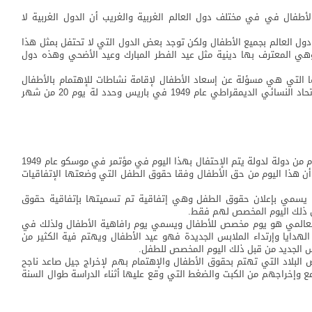
Children' وهو يوم يحتفل الأطفال في في مختلف دول العالم الغربية والغريب أن الدول الغربية لا
ول العالم بجميع الأطفال ولكن توجد بعض الدول التي لا تحتفل بمثل هذا
 وهي المعترف بها دينية مثل عيد الفطر المبارك وعيد الأضحي وهذه دول
 التي هي مسؤلة عن إسعاد الأطفال لإقامة نشاطات للإهتمام بالأطفال
ولتوعية الطفل وتطويرة وأول من أسس تلك اليوم هو الإتحاد النسائي الديمقراطي عام 1949 في باريس وحدد لة يوم 20 من شهر
يوم الطفل العالمي yawm atifl alealamii يختلف تحديد اليوم من دولة لدولة يتم الإحتفال بهذا اليوم في مؤتمر في موسكو عام 1949
 أن هذا اليوم من حق الأطفال وفقا حقوق الطفل التي وضعتها الإتفاقيات
 ما يسمي بإعلان حقوق الطفل وهي إتفاقية تم تسميتها بإتفاقية حقوق
ي ذلك اليوم المخصص لهم فقط.
yawm altifl aleal أو يوم الطفل العالمي هو يوم مخصص للأطفال ويسمي يوم رافاهية الأطفال ولذلك في
لهدايا وإرتداء الملابس الجديدة فهو عيد الأطفال ويهتم فية الكثير من
بس الجديد من قبل ذلك اليوم المخصص للطفل.
لاد التي تهتم بحقوق الأطفال والإهتمام بهم لإخراج جيل صاعد ناجح
مع وإخراجهم من الكبت والضغط التي وقع عليها أثناء الدراسة طوال السنة