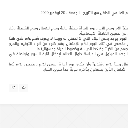
 للطفل هو التاريخ : الجمعة ، 20 نوفمبر 2020
آ الأم ويوم للأب ويوم للمرأة بصفة عامة ويوم للعمال ويوم للشرطة وكل
ن تحقيق العادلة الإجتماعية.
 اليوم يوجد بعض البلاد التي لا تحتفل بة وربما لا يعرف شعوبهم شئ هذا
 مخصص في تلك اليوم لهم للإحتفال بهم كنوع من أنواع الترفيه والمرح
جهم من الكبت وضغط الدراسة وضغوط الحياة ومسؤاليتها.
الجهد المبذول في الدراسة طوال العالم لإدخال قلبة السرور وتواصلة في
لأطفال وحبآ لهم وتقديرآ وأن يكون يوم أجازة رسمي لهم ويخصص لهم كما
لأطفال الذين يتمتعون بذاكرة قوية جدآ تفوق الكبار.