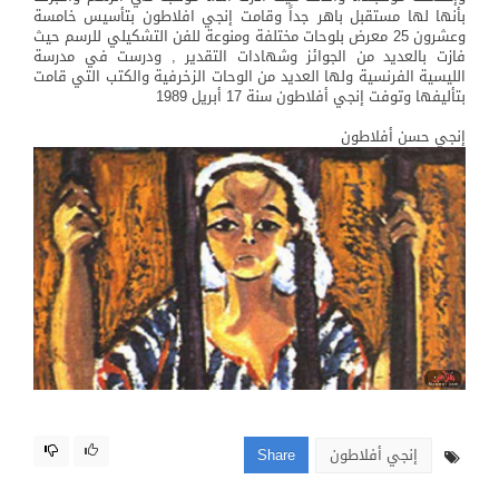
بأنها لها مستقبل باهر جداً وقامت إنجي افلاطون بتأسيس خامسة
وعشرون 25 معرض بلوحات مختلفة ومنوعة للفن التشكيلي للرسم حيث
فازت بالعديد من الجوائز وشهادات التقدير , ودرست في مدرسة
الليسية الفرنسية ولها العديد من الوحات الزخرفية والكتب التي قامت
بتأليفها وتوفت إنجي أفلاطون سنة 17 أبريل 1989
إنجي حسن أفلاطون
إنجي أفلاطون
Share