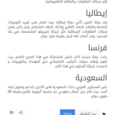
أكبر شركات المقاولات والطاقة الكهرومائية.
إيطاليا
بعد دولة الصين تأتي دولة إيطاليا حيث تعمل على توريد التوربينات
الضخمة وكابلات الجهد العالي وكذلك الجهد المنخفض ومن خلال بعض
شركات المقاولات الإيطالية مثل شركة إمبريجلو المتخصصة في بناء
السدود، وقد أعطت لها قرض بقيمة مليار دولار.
فرنسا
جاءت دولة فرنسا كآخر الدول المشاركة في هذا الصرح الضخم حيث
تقوم بإنهاء عمليات التركيب الكهربائي في المولدات والتوربينات و
تخصصت شركة ألستوم في هذا الأمر.
السعودية
على المستوى العربي دخلت السعودية هي الأخرى كداعم وممول لبناء
السد حيث قام رجل أعمال سعودي ذو جنسية أثيوبية بالتبرع بقيمة 88
مليون دولار.
سد النهضة
Share