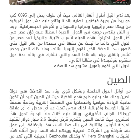
يعد نهر النيل أطول أنهار العالم، حيث أن طوله يصل إلى 6695 كم٢
هو يبدأ من بحيرة فيكتوريا نهاية بالدلتا وتقع عليه عشر دول أفريقية
من بينها مصر وإثيوبيا وتنزانيا والسودان والكونغو الديمقراطية، وبما
أن النيل ينتهي مصبه في الدول الأخيرة المطلة عليه فإن مصر هي
أكثر الدول احتياجاً لهذه المياه لأسباب كثيرة، وتاريخياً تعد مصر من
الدول التي دائماً ما تبحث عن حقها في حصتها من نهر النيل حتى
ظهور سد النهضة الذي تقوم إثيوبيا ببنائه، ومنذ ذلك الحين ومصر
تشعر بالقلق جراء بناء هذا السد والتي تشارك في بنائه عدة دول
سنقوم بتوضيحها في مقالنا التالي.
الدول التي تقوم بتمويل مشروع سد النهضة
الصين
من أوائل الدول الداعمة وبشكل قوي ببناء سد النهضة هي دولة
الصين وذلك منذ بداية طرح هذه الفكرة حيث ان الصين تريد أن تكون
صاحبة الريادة سياسياً واقتصادياً في المنطقة العربية وخاصة منطقة
الشرق الأوسط وأفريقيا، لذلك فهي تبحث عن أي مدخل أو أي علاقة
تربطها بالجانب الأفريقي، وبناءً عليه كانت منذ البداية تمول هذا
المشروع، حيث قامت الصين بتقديم قرض بقيمة 2.6 مليار دولار لتنفيذ
المرحلة الأولى والثانية في بناء هذا السد، هذا بالإضافة إلى عمل
عقد شراكة بين الشركات الصينية وبينهم لبناء السد، ومن أمثلة هذه
الشركات Vi Hero Shanghai وكذلك Gezhouba الصينية التي تعد من