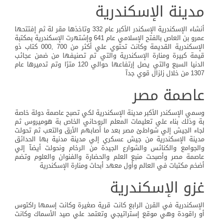
مدينة الإسكندرية
أنشاء الإسكندرية الإسكندر الأكبر عام 332 وتاخذها مقر لة ثم إفتتحها
عمرو بن العاص بالفتح الإسلامي عام 641 وإشتهرت الإسكندرية بمكتبة
الإسكندرية القديمة وكانت تحتوي علي أكثر من 700 ,000 كتاب ذو
قيمة كبيرة ومنارة الإسكندرية والتي تم تصنيفها من ضمن عجائب
الدنيا السبع والتي يصل إرتفاعها حوالي 120 مترًا وتم تدميرها عام
1307 من خلال زلزال قوي جدآ
عاصمة مصر
وسمي الإسكندر الأكبر مدينة الإسكندرية لكي تصبح عاصمة دولة خاصة
بة وذلك بناء علي تعليمات المعلم الروحاني الخاص بة هوميروس ثم
لجاء الجيش إلي شواطئ مصر بعد ما أصابهم الأرق والتعب ثم تحولت
مدينة الإسكندرية من جيش عسكري إلي مدينة مدنية بها الحدائق
والجوامع والكنائس والشوارع الجيدة من الرخام ونحولت أيضآ إلي
عاصمة مصر وأصبحت منبع العلم والحضارة والفنوان والعلوم وتضم
أضخم مكتبات في العالم وأول معهد أبحاث ومنارة الإسكندرية
غزو الإسكندرية
الإسكندرية في القرن الرابع كانت قرية صغيرة وكانت إسمها راكتوس
أو راقودة وهي موقع إستراتيجي وتعتمد علي صيد الأسماك وكانت