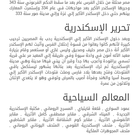
مصر محتلة من خلال الفرس عام بعد ما سقط الحكم الفرعوني سنة 343
وحررها الإسكندر الأكبر بعد مواجهات في عام 334 وإستمرت المعارك
بينهم حتي دخل الإسكندر الأكبر إلي غزة وإلي مدينة صور سنة 333
تحرير الإسكندرية
وبعد دخول الإسكندر الأكبر إلي الإسكندرية رحب بة المصريين ترحيب
كبيرة لأنهم كانوا يعانوا من قسوة إحتلال الفرس وأثبت لهم الإسكندر
الأكبر أنة دخل مصر حليف وصديق وليس غازي أو مستعمر وقام بزيارة
معبد الأله أمون في واحة سيوة وفي طريقة إلي المعبد مر علي قرية
تسمي براقودة وأعجب بها جدآ وقرر أن يبني فيها مدينة وهي مدينة
الإسكندرية ثم ترك الإسكندرية بعد بنائها بشهور ليستكمل باقي
الفتوحات وفتح بعدها بلاد فارس وصلت فتوحات الإسكندر الأكبر إلي
وسط أسيا والهند وفجأة أصيب بالمرض وتوفي وهو لا يتعدي الإثنان
وثلاثون من عمرة
المعالم السياحية
عمود السواري , قلعة قايتباي , المسرح الروماني , مكتبة الإسكندرية
الجديدة , الميناء الشرقي , مقابر مصطفى كامل الأثرية , مقابر
الأنفوشي الأثرية , مقابر كوم الشقافة الأثرية , مقابر الشاطبي
الأثرية , متحف الإسكندرية القومي , المتحف اليوناني الروماني ,
متحف المجوهرات الملكية