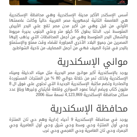
أسس الإسكندر الأكبر مدينة الإسكندرية وهي محافظة الإسكندرية
هي العاصمة الثانية لجمهورية مصر العربية حاليآ وكانت عاصمتها
الأولي من قبل وهي من أكبر مدن مصر تقع علي البحر الأبيض
المتوسط غرب الدلتا بطول 55 كيلو متر وعلي الجنوب بحيرة مريوط
والشمال البحر المتوسط وهي من أجمل المحافظات التي يذهب إليها
المصرين من جميع البلاد الأخري المجاورة لقضاء وقت ممتع والإستمتع
بالبحر في فترة الصيف فهي من أجمل المصايف من ناحية الشواطئ
مواني الإسكندرية
يوجد بالإسكندرية أكبر موانئ مصر البحرية مثل ميناء الدخيلة وميناء
الإسكندرية ولذلك تمر من خلالة حوالي 80 % من المنتجات المستوردة
والصادرة وتضم مكتبة الإسكندرية الجديدة التي تحتوي علي فوق ال 8
مليون كتاب ويضم أيضآ عمود السواري وقلعة قايتباي وغيرها وبلغ عدد
سكان محافظة الإسكندرية 4,123,869 نسمة سنة 2006
محافظة الإسكندرية
يوجد في محافظة الإسكندرية 9 أحياء إدارية وهم حي ثان المنتزة
وحي أول المنتزة وحي وسط وحي شرق وحي أول العامرية وحي
الجمرك وحي ثان العامرية وحي العجمي وحي غرب