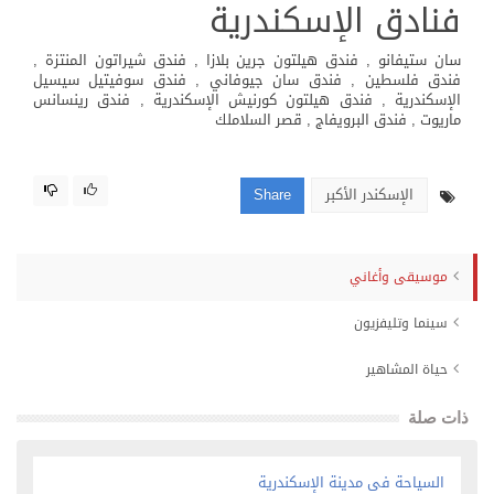
فنادق الإسكندرية
سان ستيفانو , فندق هيلتون جرين بلازا , فندق شيراتون المنتزة ,
فندق فلسطين , فندق سان جيوفاني , فندق سوفيتيل سيسيل
الإسكندرية , فندق هيلتون كورنيش الإسكندرية , فندق رينسانس
ماريوت , فندق البرويفاج , قصر السلاملك
الإسكندر الأكبر
Share
موسيقى وأغاني
سينما وتليفزيون
حياة المشاهير
ذات صلة
السياحة فى مدينة الإسكندرية