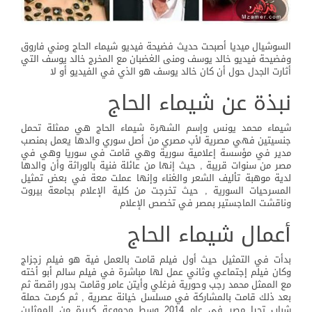
السوشيال ميديا أصبحت حديث فضيحة فيديو شيماء الحاج ومني فاروق
وفضيحة فيديو خالد يوسف ومنى الغضبان مع المخرج خالد يوسف التي
أثارت الجدل حول أن كان خالد يوسف هو الذي في الفيديو أو لا
نبذة عن شيماء الحاج
شيماء محمد يونس وإسم الشهرة شيماء الحاج هي ممثلة تحمل
جنسيتين فهي مصرية لأب مصري من أصل سوري والدها يعمل بمنصب
مدير في مؤسسة إعلامية سورية وهي قامت في سوريا وهي في
مصر من سنوات قريبة , حيث إنها من عائلة فنية بالوراثة وأن والدها
لدية موهبة تأليف الشعر والغناء وإنها عملت معة في بعض تمثيل
المسرحيات السورية , حيث تخرجت من كلية الإعلام بجامعة بيروت
وناقشت الماجستير بمصر في تخصص الإعلام
أعمال شيماء الحاج
بدأت في التمثيل حيث أول فيلم قامت بالعمل فية هو فيلم زجزاج
وكان فيلم إجتماعي وثاني عمل لها مباشرة في فيلم سالم أبو أخته
مع الممثل محمد رجب وحورية فرغلي وأيتن عامر وقامت بدور راقصة ثم
بعد ذلك قامت بالمشاركة في مسلسل خيانة عصرية , ثم كرمت حملة
شباب تحيا مصر في عام 2014 وسط مجموعة كبيرة من الممثلين