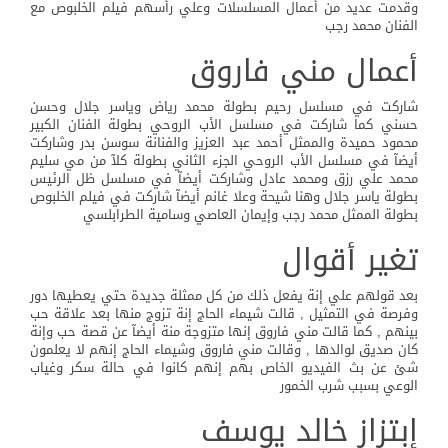
وقدمت عديد من أعمال المسلسلات وعلي رأسهم فيلم الخلبوص مع
الفنان محمد رجب
أعمال مني فاروق
شاركت في مسلسل رحيم بطولة محمد رياض وياسر جلال وحسن
حسني كما شاركت في مسلسل الأب الروحي بطولة الفنان الكبير
محمود حميدة والممثل أحمد عبد العزيز والفنانة سوسن بدر وشاركت
أيضآ في مسلسل الأب الروحي الجزء الثاني بطولة كلآ من مي سليم
محمد علي رزق ومحمد عادل وشاركت أيضآ في مسلسل ظل الرئيس
بطولة ياسر جلال وهنا شيحة وعلا غانم أيضآ شاركت في فيلم الخلبوص
بطولة الممثل محمد رجب وإيمان العاصي وسامية الطرابلسي
تغير أقوال
بعد قولهم علي إنة يفعل ذلك من كل ممثلة جديدة حتي يعطيها دور
وفرصة في التمثيل , قالت شيماء الحاج إنة تزوج منها بعد علاقة حب
بينهم , كما قالت مني فاروق إنها متزوجة منة أيضآ عن قصة حب وإنة
كان صديق لوالدها , وقالت مني فاروق وشيماء الحاج إنهم لا يعلمون
شئ عن بث الفيديو الخاص بهم إنهم كانوا في حالة سكر وغياب
الوعي بسبب شرب الخمور
إبتزاز خالد يوسف