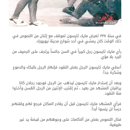
في سنة ١٩٩١ تعرض مايك تايسون لموقف مع إثنان من اللصوص في
ذلك الوقت كان يمشي في أحد شوارع مدينة نيويورك.
رأي مايك تايسون رجل كبيراً في السن جالساً يرتجف على الرصيف من
البرد بلا مؤي.
أعطي مايك تايسون الرجل بعض النقود فإنهار الرجل بالبكاء والدموع
وشكرة جدآ.
وبعد أن إستدار مايك تايسون ليذهب عن الرجل فوجود رجلان كانا
يراقبان المشهد من بعيد ، ثم إقترب الإثنين من الرجل المُسن وأخذوا
منة النقود.
فرأي المشهد مايك تايسون قبل أن يغادر المكان فرجع لهم ولقنهم
درسآ لن ينسوا أبدآ.
فنال اللصوص بعض من ألاكامات على وجوههم من قبضة يد غير
طبيعية.