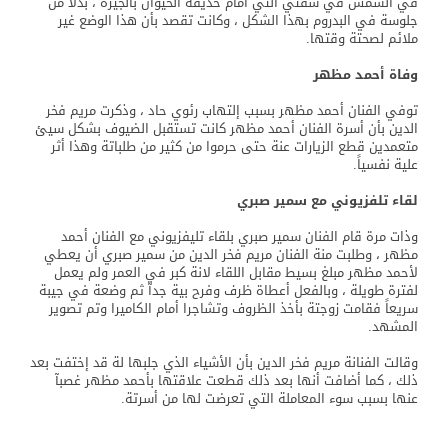
في الشمس في شقتي التي أمام حديقة الحيوان بالجيزة ، بدلاً من
جلوسة في البدروم بهذا الشكل ، وكانت تقصد بأن هذا الوضع غير
ملائم لصحتة وقتها.
وفاة أحمد مظهر
توفي الفنان أحمد مظهر بسبب إلتهاب رئوي حاد ، وذكرت مريم فخر
الدين بأن أسرة الفنان أحمد مظهر كانت تستقبل الضيوف بشكل سيئ
متعمدين قطع الزيارات عنة حتى حرموا من كثير من طلباتة وهذا أثر
علية نفسياً.
لقاء تلفزيوني مع سمير صبري
وذات مرة قام الفنان سمير صبري بلقاء تليفزيوني مع الفنان أحمد
مظهر ، وطلبت منة الفنان مريم فخر الدين من سمير صبري أن يعطي
لأحمد مظهر مبلغ بسيط مقابل اللقاء لانة كبر في العمر ولم يعمل
لفترة طويلة ، وبالفعل أعطاة ظرف وفرح بية جدآ ثم وضعة في جيبة
سريعاً فقامت زوجتة بأخذ الظروف وتشاجرا أمام الكاميرا وتم تصوير
المشهد.
وقالت الفنانة مريم فخر الدين بأن الأشياء الذي جلبها لة قد إختفت بعد
ذلك ، كما أضافت أنها بعد ذلك قطعت علاقتها بأحمد مظهر غصبآ
عنها بسبب سوء المعاملة التي تعرضت لها من أسرتة.