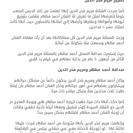
تصريح مريم فخر الدين
كما صرحت الفنانة مريم فخر الدين إنها تعلمت من تلك الدرس الصعب
خوفاً لتعرضها لمثل ما تعرض لة الفنان أحمد مظهر فقامت بتوزيع
ثروتها وأموالها وعقارها وأرضها إلي أبنائها بالتساوي حيث أنها كانت
تمتلك عشر ١٠ فدادين.
وزعت الممثلة مريم فخر الدين كل ممتلكاتها بعد أن رأت معاناة الفنان
أحمد مظهر وسمعت منة شكوتة من أبنائة.
حيث إستمرت صداقة الممثل أحمد مظهر بالممثلة مريم فخر الدين
لأكثر من أربعون ٤٠ عام من بداية عملهم في فيلم رد قلبي.
صداقة أحمد مظهر ومريم فخر الدين
وكان أحمد مظهر ومريم فخر الدين يحكون دائماً عن مشاكل حياتهم
ويشاركون بعضهم في أمور حياتهم وذكر الفنان أحمد مظهر بأن إبنتة
طلبت ثلاث فدادين منة بشكل مباشر ذات مرة.
كما حكت أنها ذات مرة ذهبت لزيارة أحمد مظهر هي وزوجة المخرج عز
الدين ذو الفقار السيدة كوثر شفيق ومعها أيضاً نادية لطفي وقالت
أن زوجة الفنان أحمد مظهر قابلتهم بشكل سيئ جدآ.
وإتهمت مريم فخر الدين بأنها متزوجة من أحمد مظهر فردت عليها
قائلة لها : لو تزوجتة لأخذتة معي في شقتي يجلس في البلاكونة