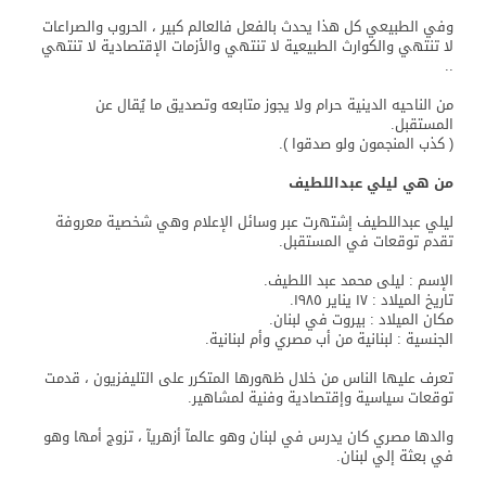
وفي الطبيعي كل هذا يحدث بالفعل فالعالم كبير ، الحروب والصراعات
لا تنتهي والكوارث الطبيعية لا تنتهي والأزمات الإقتصادية لا تنتهي
..
من الناحيه الدينية حرام ولا يجوز متابعه وتصديق ما يُقال عن
المستقبل.
( كذب المنجمون ولو صدقوا ).
من هي ليلي عبداللطيف
ليلي عبداللطيف إشتهرت عبر وسائل الإعلام وهي شخصية معروفة
تقدم توقعات في المستقبل.
الإسم : ليلى محمد عبد اللطيف.
تاريخ الميلاد : ١٧ يناير ١٩٨٥.
مكان الميلاد : بيروت في لبنان.
الجنسية : لبنانية من أب مصري وأم لبنانية.
تعرف عليها الناس من خلال ظهورها المتكرر على التليفزيون ، قدمت
توقعات سياسية وإقتصادية وفنية لمشاهير.
والدها مصري كان يدرس في لبنان وهو عالمآ أزهريآ ، تزوج أمها وهو
في بعثة إلي لبنان.