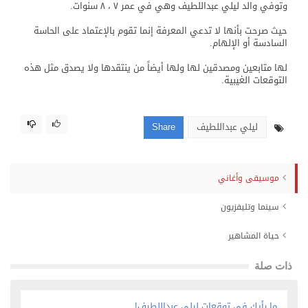
وتوفي والد ليلي عبداللطيف وهي في عمر ٧ ، ٨ سنوات.
حيث صرحت بأنها لا تدعي المعرفة إنما تقوم بالإعتماد على الحاسة
السادسة أو الإلهام.
لها متابعين ومصدقين لها ولها أيضاً من ينتقدها ولا يصدق مثل هذه
التوقعات الغيبية.
ليلي عبداللطيف
Share
موسيقى وأغاني
سينما وتليفزيون
حياة المشاهير
ذات صلة
ما رأيك في توقعات ليلي عبداللطيف!