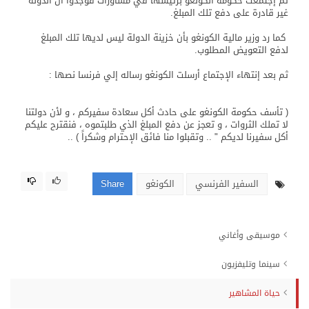
ثم إجتمعت حكومة الكونغو برئيسها في مُشاورات فوجدوا أن الدولة
غير قادرة على دفع تلك المبلغ.
كما رد وزير مالية الكونغو بأن خزينة الدولة ليس لديها تلك المبلغ
لدفع التعويض المطلوب.
ثم بعد إنتهاء الإجتماع أرسلت الكونغو رساله إلي فرنسا نصها :
( تأسف حكومة الكونغو على حادث أكل سعادة سفيركم ، و لأن دولتنا
لا تملك الثروات ، و تعجز عن دفع المبلغ الذي طلبتموه ، فنقترح عليكم
أكل سفيرنا لديكم " .. وتقبلوا منا فائق الإحترام وشكراً ) ..
السفير الفرنسي
الكونغو
Share
موسيقى وأغاني
سينما وتليفزيون
حياة المشاهير