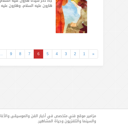
جاء ذكر سيدنا هارون عليه السلام
هارون عليه السلام، وهارون عليه 
...
9
8
7
6
5
4
3
2
1
«
مزامير موقع فني متخصص في أخبار الفن والموسيقى والأغا
والسينما والتلفزيون وحياة المشاهير.