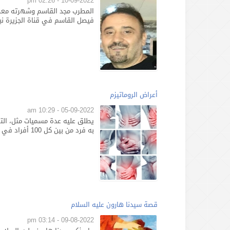
10-09-2022 - 02:26 pm
المطرب مجد القاسم وشهرته معض
فيصل القاسم في قناة الجزيرة نب
أعراض الروماتيزم
05-09-2022 - 10:29 am
يطلق عليه عدة مسميات مثل، الته
به فرد من بين كل 100 أفراد في فترة عمرية معينة حسب الإحصائيات ...
قصة سيدنا هارون عليه السلام
09-08-2022 - 03:14 pm